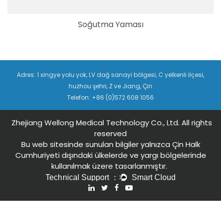
Soğutma Yaması
Adres: 1 xingye yolu yok, LV dağ sanayi bölgesi, C yelkenli ilçesi,
huzhou şehri, Z ve Jiang, Çin
Telefon: +86 (0)572 608 1056
Zhejiang Wellong Medical Technology Co., Ltd. All rights
reserved
Bu web sitesinde sunulan bilgiler yalnızca Çin Halk
Cumhuriyeti dışındaki ülkelerde ve yargı bölgelerinde
kullanılmak üzere tasarlanmıştır.