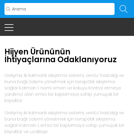
Hijyen Ürününün
İhtiyaçlarına Odaklanıyoruz
Gelişmiş iki katmanlı sıkıştırma sistemi, venöz hastalığı ve
buna bağlı ödemi yönetmek için terapötik sıkıştırma
sağlar Katman 1, nemi emen ve kokuyu kontrol etmeye
yardımcı olan emici bir kaplamaya sahip yumuşak bir
köpüktür
Gelişmiş iki katmanlı sıkıştırma sistemi, venöz hastalığı ve
buna bağlı ödemi yönetmek için terapötik sıkıştırma
sağlar Katman 1, emici bir kaplamaya sahip yumuşak bir
köpüktür ve uzaklaşır