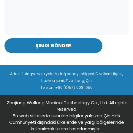
ŞIMDI GÖNDER
Adres: 1 xingye yolu yok, LV dağ sanayi bölgesi, C yelkenli ilçesi,
huzhou şehri, Z ve Jiang, Çin
Telefon: +86 (0)572 608 1056
Zhejiang Wellong Medical Technology Co., Ltd. All rights
reserved
Bu web sitesinde sunulan bilgiler yalnızca Çin Halk
Cumhuriyeti dışındaki ülkelerde ve yargı bölgelerinde
kullanılmak üzere tasarlanmıştır.