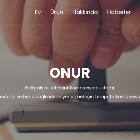
Ev
Ürün
Hakkında
Haberler
ONUR
Gelişmiş iki katmanlı kompresyon sistemi,
astalığı ve buna bağlı ödemi yönetmek için terapötik kompresyo