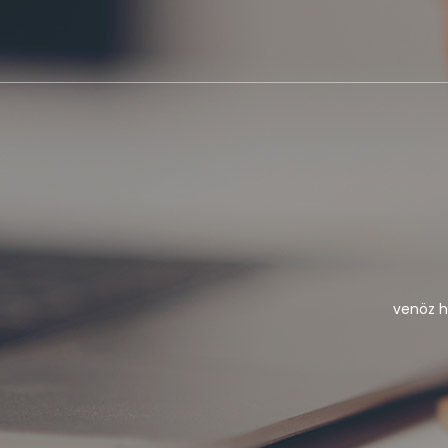
venöz h