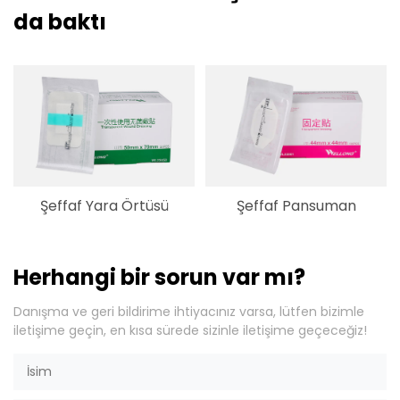
da baktı
Şeffaf Yara Örtüsü
Şeffaf Pansuman
Herhangi bir sorun var mı?
Danışma ve geri bildirime ihtiyacınız varsa, lütfen bizimle
iletişime geçin, en kısa sürede sizinle iletişime geçeceğiz!