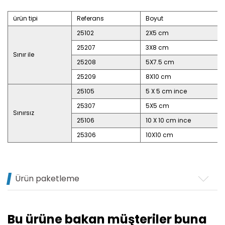
ürün tipi
Referans
Boyut
25102
2X5 cm
25207
3X8 cm
Sınır ile
25208
5X7.5 cm
25209
8X10 cm
25105
5 X 5 cm ince
25307
5X5 cm
Sınırsız
25106
10 X 10 cm ince
25306
10X10 cm
Ürün paketleme
Bu ürüne bakan müşteriler buna